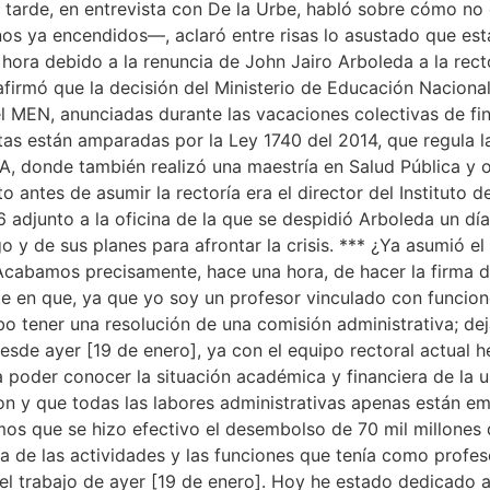
tarde, en entrevista con De la Urbe, habló sobre cómo no 
s ya encendidos—, aclaró entre risas lo asustado que est
 hora debido a la renuncia de John Jairo Arboleda a la rect
 afirmó que la decisión del Ministerio de Educación Nacion
del MEN, anunciadas durante las vacaciones colectivas de fi
stas están amparadas por la Ley 1740 del 2014, que regula l
A, donde también realizó una maestría en Salud Pública y o
o antes de asumir la rectoría era el director del Instituto
 adjunto a la oficina de la que se despidió Arboleda un día
go y de sus planes para afrontar la crisis. *** ¿Ya asumió
Acabamos precisamente, hace una hora, de hacer la firma 
iste en que, ya que yo soy un profesor vinculado con funcio
o tener una resolución de una comisión administrativa; de
esde ayer [19 de enero], ya con el equipo rectoral actual
a poder conocer la situación académica y financiera de la
ron y que todas las labores administrativas apenas están 
os que se hizo efectivo el desembolso de 70 mil millones 
a de las actividades y las funciones que tenía como profes
 el trabajo de ayer [19 de enero]. Hoy he estado dedicado a