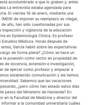
está acostumbrado a que lo graben y, antes
aba La entrevista estaba agendada para
oría. El viernes 16 de enero, mediante una
al (MEN) de imponer su reemplazo es «ilegal,
n de año, han sido cuestionadas por sus
a inspección y vigilancia de la educación
tra en Epidemiología Clínica. Es profesor
 de Estudios Médicos. Horas después de
 antes, García habló sobre las expectativas
 el cargo de forma plena? ¿Cómo se hace un
de la posesión como rector en propiedad de
nes de docencia, extensión e investigación,
jar de ejercer como profesor y empezar a
 hemos establecido comunicación y les hemos
 universidad. Sabemos que las vacaciones
empezando, ¿pero cómo han estado estos días
de pesos del Ministerio de Hacienda? En
or en la Facultad de Medicina y director del
 informar a la comunidad universitaria cuáles