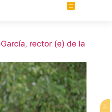
orio
Opinión
Data-Periodismo
arcía, rector (e) de la