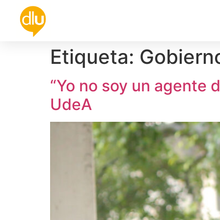
Política
Universidad
Cultura
De
Etiqueta:
Gobiern
“Yo no soy un agente de
UdeA