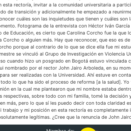
n esta rectoría, invitar a la comunidad universitaria a part
iodo de transición y adicionalmente he empezado a reunirme
onocer cuáles son las inquietudes que tienen y cuáles son l
 momento. Fotograma de la entrevista con Héctor Iván Garcí
io de Educación, es cierto que Carolina Corcho fue la que
na Corcho o alguien más. Hay que reconocer, que eso es de
cho porque al contrario de lo que se dice ella fue mi est
estre se vinculó al Grupo de Investigación en Violencia Ur
luso cuando hizo un posgrado en Bogotá estuvo vinculada c
ui nombrado por el rector John Jairo Arboleda, en su mome
para ser realizadas con la Universidad. Ahí estuve en conta
todo lo que ha sido el proceso de reforma [a la salud]. Yo 
unión en la cual me plantearon que mi nombre estaba dentr
 respectivas, sobre todo con mi familia, tomé la decisión 
guien más, pero lo que sí les puedo decir con toda claridad 
 trabajo y mi posición en esta rectoría es completamente 
bsolutamente legítimas. ¿Cree que la renuncia de John Jair