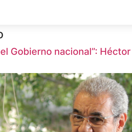
rechos Humanos
Medio Ambiente
Deporte
Territ
o
l Gobierno nacional”: Héctor G