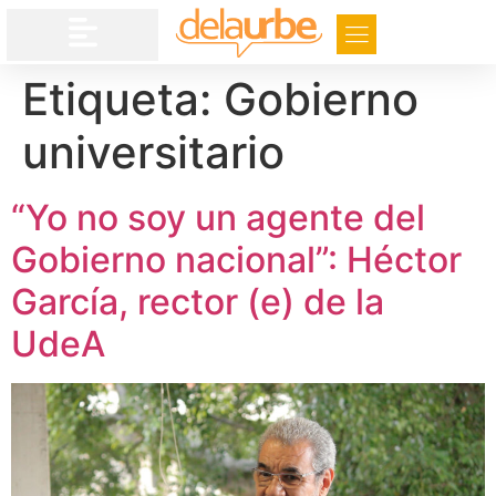
Etiqueta:
Gobierno
universitario
“Yo no soy un agente del
Gobierno nacional”: Héctor
García, rector (e) de la
UdeA