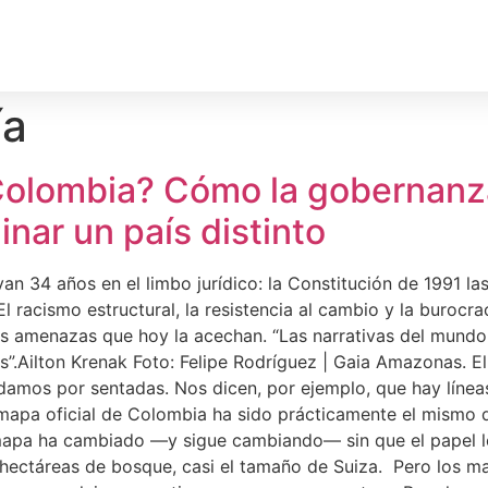
rechos Humanos
Medio Ambiente
Deporte
Territ
ía
olombia? Cómo la gobernanza
nar un país distinto
evan 34 años en el limbo jurídico: la Constitución de 1991 
El racismo estructural, la resistencia al cambio y la buroc
las amenazas que hoy la acechan. “Las narrativas del mund
ias”.Ailton Krenak Foto: Felipe Rodríguez | Gaia Amazonas.
amos por sentadas. Nos dicen, por ejemplo, que hay líneas 
apa oficial de Colombia ha sido prácticamente el mismo d
 mapa ha cambiado —y sigue cambiando— sin que el papel l
 hectáreas de bosque, casi el tamaño de Suiza. Pero los m