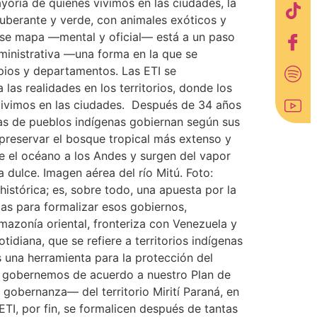
yoría de quienes vivimos en las ciudades, la
uberante y verde, con animales exóticos y
 ese mapa —mental y oficial— está a un paso
dministrativa —una forma en la que se
ipios y departamentos. Las ETI se
las realidades en los territorios, donde los
 vivimos en las ciudades. Después de 34 años
nas de pueblos indígenas gobiernan según sus
 preservar el bosque tropical más extenso y
e el océano a los Andes y surgen del vapor
a dulce. Imagen aérea del río Mitú. Foto:
istórica; es, sobre todo, una apuesta por la
ias para formalizar esos gobiernos,
zonía oriental, fronteriza con Venezuela y
tidiana, que se refiere a territorios indígenas
 una herramienta para la protección del
 que gobernemos de acuerdo a nuestro Plan de
 gobernanza— del territorio Mirití Paraná, en
TI, por fin, se formalicen después de tantas