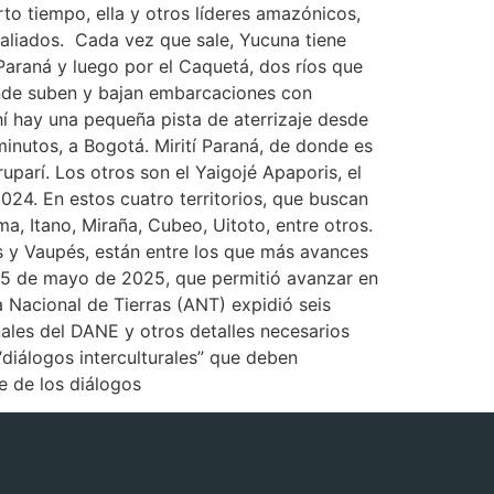
to tiempo, ella y otros líderes amazónicos,
aliados. Cada vez que sale, Yucuna tiene
Paraná y luego por el Caquetá, dos ríos que
onde suben y bajan embarcaciones con
hí hay una pequeña pista de aterrizaje desde
inutos, a Bogotá. Mirití Paraná, de donde es
uparí. Los otros son el Yaigojé Apaporis, el
024. En estos cuatro territorios, que buscan
, Itano, Miraña, Cubeo, Uitoto, entre otros.
s y Vaupés, están entre los que más avances
el 5 de mayo de 2025, que permitió avanzar en
 Nacional de Tierras (ANT) expidió seis
nales del DANE y otros detalles necesarios
 “diálogos interculturales” que deben
te de los diálogos