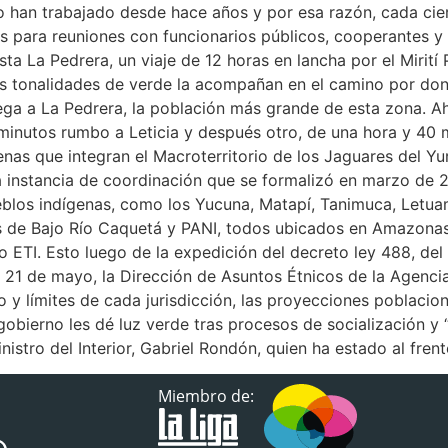
o han trabajado desde hace años y por esa razón, cada cier
 para reuniones con funcionarios públicos, cooperantes y 
La Pedrera, un viaje de 12 horas en lancha por el Mirití 
les tonalidades de verde la acompañan en el camino por d
llega a La Pedrera, la población más grande de esta zona. A
 minutos rumbo a Leticia y después otro, de una hora y 40 m
enas que integran el Macroterritorio de los Jaguares del Yur
a instancia de coordinación que se formalizó en marzo de 2
blos indígenas, como los Yucuna, Matapí, Tanimuca, Letuama
los de Bajo Río Caquetá y PANI, todos ubicados en Amazona
o ETI. Esto luego de la expedición del decreto ley 488, d
l 21 de mayo, la Dirección de Asuntos Étnicos de la Agencia
o y límites de cada jurisdicción, las proyecciones poblacio
 gobierno les dé luz verde tras procesos de socialización y
inistro del Interior, Gabriel Rondón, quien ha estado al fren
Miembro de: