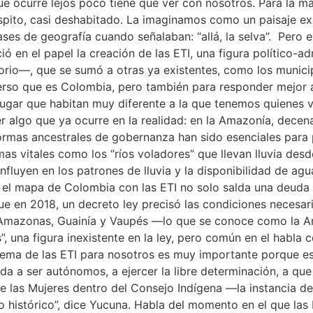
ue ocurre lejos poco tiene que ver con nosotros. Para la ma
spito, casi deshabitado. La imaginamos como un paisaje ex
ases de geografía cuando señalaban: “allá, la selva”. Pero
ó en el papel la creación de las ETI, una figura político-a
itorio—, que se sumó a otras ya existentes, como los munic
iverso que es Colombia, pero también para responder mejor a 
 lugar que habitan muy diferente a la que tenemos quienes
cer algo que ya ocurre en la realidad: en la Amazonía, dece
formas ancestrales de gobernanza han sido esenciales para
s vitales como los “ríos voladores” que llevan lluvia desd
nfluyen en los patrones de lluvia y la disponibilidad de agu
 el mapa de Colombia con las ETI no solo salda una deuda h
ue en 2018, un decreto ley precisó las condiciones necesar
Amazonas, Guainía y Vaupés —lo que se conoce como la Ama
 una figura inexistente en la ley, pero común en el habla co
tema de las ETI para nosotros es muy importante porque es
 ayuda a ser autónomos, a ejercer la libre determinación, a
e las Mujeres dentro del Consejo Indígena —la instancia de
histórico”, dice Yucuna. Habla del momento en el que las E