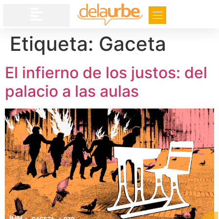
Etiqueta:
Gaceta
El infierno de los justos: del
palacio a las aulas