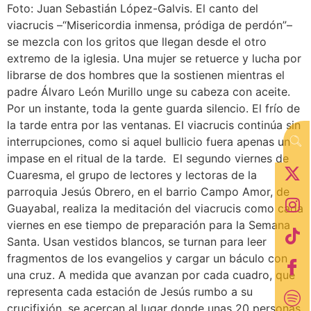
Foto: Juan Sebastián López-Galvis. El canto del
viacrucis –“Misericordia inmensa, pródiga de perdón”–
se mezcla con los gritos que llegan desde el otro
extremo de la iglesia. Una mujer se retuerce y lucha por
librarse de dos hombres que la sostienen mientras el
padre Álvaro León Murillo unge su cabeza con aceite.
Por un instante, toda la gente guarda silencio. El frío de
la tarde entra por las ventanas. El viacrucis continúa sin
interrupciones, como si aquel bullicio fuera apenas un
impase en el ritual de la tarde. El segundo viernes de
Cuaresma, el grupo de lectores y lectoras de la
parroquia Jesús Obrero, en el barrio Campo Amor, de
Guayabal, realiza la meditación del viacrucis como cada
viernes en ese tiempo de preparación para la Semana
Santa. Usan vestidos blancos, se turnan para leer
fragmentos de los evangelios y cargar un báculo con
una cruz. A medida que avanzan por cada cuadro, que
representa cada estación de Jesús rumbo a su
crucifixión, se acercan al lugar donde unas 20 personas