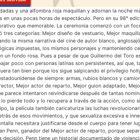
udadas y una alfombra roja maquillan y adornan la noche m
 en unas pocas horas de espectáculo. Pero en su 98° edición
ecorativo que memorable. La ceremonia comenzó con un foco
ó tres categorías: Mejor diseño de vestuario, Mejor maquill
do la misma narrativa del cine de autor blanco, anglosajó
s lógicas impuestas, los mismos personajes y manteniendo c
 en un fondo rosa. Pues a pesar de que Guillermo del Toro e
abajar poco con personas latinas son persistentes, así que, 
fuera tan bien porque los sigue salpicando el privilegio ho
 estadounidense de siempre: armas, rubios blancos y camionet
director, Mejor actor de reparto, Mejor guion adaptado, Mej
e parece intentaron reivindicarse después de tantas nomin
 lo pierde todo y lo recupera a través de la acción, como si
ipo, la película también caricaturiza las luchas revolucion
detrás de esos movimientos, y que sexualiza excesiva e inn
alla necesitara justificarse desde el cuerpo para tener lug
an Penn, ganador del Mejor actor de reparto, porque separa
decisión. Penn tiene un historial documentado de violenci