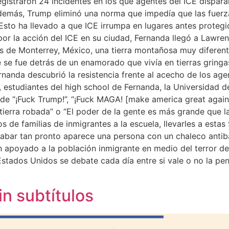
gistraron 24 incidentes en los que agentes del ICE disparar
demás, Trump eliminó una norma que impedía que las fuerza
 Esto ha llevado a que ICE irrumpa en lugares antes proteg
por la acción del ICE en su ciudad, Fernanda llegó a Lawre
Es de Monterrey, México, una tierra montañosa muy diferente 
e fue detrás de un enamorado que vivía en tierras gringas.
anda descubrió la resistencia frente al acecho de los agent
 estudiantes del high school de Fernanda, la Universidad d
 de “¡Fuck Trump!”, “¡Fuck MAGA! [make america great again
ierra robada” o “El poder de la gente es más grande que la
os de familias de inmigrantes a la escuela, llevarles a estas
grabar tan pronto aparece una persona con un chaleco antiba
 apoyado a la población inmigrante en medio del terror de 
tados Unidos se debate cada día entre si vale o no la pena i
in subtítulos