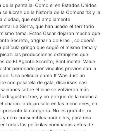
a de la pantalla. Como si en Estados Unidos
e lucran de la historia de la Comuna 13 y la
la ciudad, que está ampliamente
ntal La Sierra, que han usado el territorio
l mismo tema. Estos Óscar dejaron mucho que
nte Secreto, originaria de Brasil, se quedó
a película gringa que cogió el mismo tema y
spicaz: las producciones extranjeras que
es de El Agente Secreto; Sentimental Value
e estar permeado por vínculos previos con la
todo. Una película como It Was Just an
ite con pasarela de gala, discursos casi
aciones sobre el cine se volvieron más
ás disgustos trae, y no porque de la noche a
l charco lo dejan solo en las menciones, en
n presenta la categoría. No es gratuito, ni
es y cero consumibles para ellos, para una
er todas las películas nominadas antes de