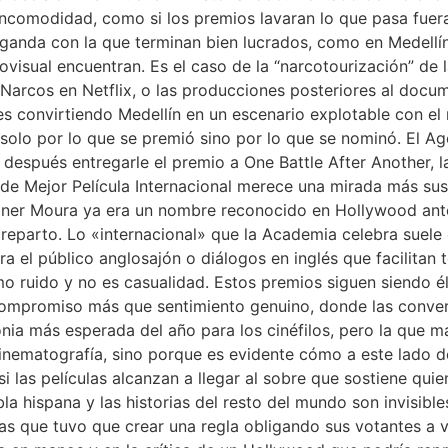
incomodidad, como si los premios lavaran lo que pasa fuer
nda con la que terminan bien lucrados, como en Medellín s
visual encuentran. Es el caso de la “narcotourización” de 
arcos en Netflix, o las producciones posteriores al docume
s convirtiendo Medellín en un escenario explotable con e
solo por lo que se premió sino por lo que se nominó. El Age
 después entregarle el premio a One Battle After Another, l
a de Mejor Película Internacional merece una mirada más su
Wagner Moura ya era un nombre reconocido en Hollywood ant
u reparto. Lo «internacional» que la Academia celebra suel
a el público anglosajón o diálogos en inglés que facilitan 
o ruido y no es casualidad. Estos premios siguen siendo él
ompromiso más que sentimiento genuino, donde las convers
nia más esperada del año para los cinéfilos, pero la que m
nematografía, sino porque es evidente cómo a este lado de
si las películas alcanzan a llegar al sobre que sostiene quie
la hispana y las historias del resto del mundo son invisibl
s que tuvo que crear una regla obligando sus votantes a v