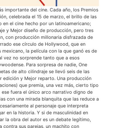
ás importante del cine. Cada año, los Premios
, celebrada el 15 de marzo, el brillo de las
 en el cine hecho por un latinoamericano;
aje y Mejor diseño de producción, pero tres
n, con producción millonaria disfrazada de
errado ese círculo de Hollywood, que en
s mexicano, la película con la que ganó es de
tal vez no sorprende tanto que a esos
llywoodense. Para sorpresa de nadie, One
as de alto cilindraje se llevó seis de las
or edición y Mejor reparto. Una producción
aciones) que premia, una vez más, cierto tipo
 ese fuera el único arco narrativo digno de
arias con una mirada blanquita que las reduce a
ecesariamente al personaje que interpreta
ar en la historia. Y si de masculinidad en
r la obra del autor es un debate legítimo,
a contra sus parejas, un machito con