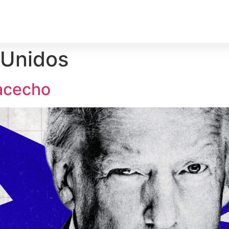
rechos Humanos
Medio Ambiente
Deporte
Territ
 Unidos
 acecho