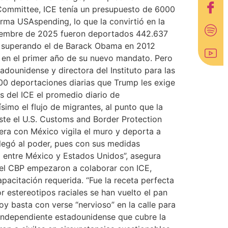
Committee, ICE tenía un presupuesto de 6000
rma USAspending, lo que la convirtió en la
ptiembre de 2025 fueron deportados 442.637
es, superando el de Barack Obama en 2012
 en el primer año de su nuevo mandato. Pero
dounidense y directora del Instituto para las
000 deportaciones diarias que Trump les exige
os del ICE el promedio diario de
mo el flujo de migrantes, al punto que la
ste el U.S. Customs and Border Protection
tera con México vigila el muro y deporta a
llegó al poder, pues con sus medidas
ra entre México y Estados Unidos”, asegura
s del CBP empezaron a colaborar con ICE,
pacitación requerida. “Fue la receta perfecta
 estereotipos raciales se han vuelto el pan
y basta con verse “nervioso” en la calle para
 independiente estadounidense que cubre la