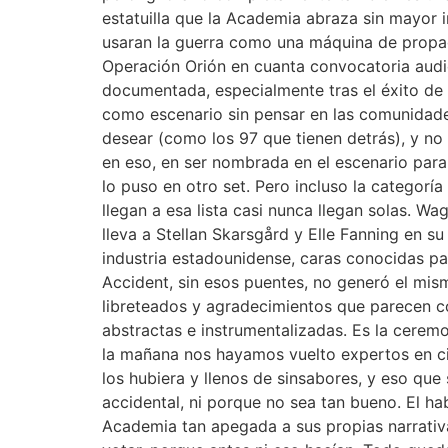
estatuilla que la Academia abraza sin mayor 
usaran la guerra como una máquina de propaga
Operación Orión en cuanta convocatoria audio
documentada, especialmente tras el éxito de N
como escenario sin pensar en las comunidade
desear (como los 97 que tienen detrás), y no 
en eso, en ser nombrada en el escenario para
lo puso en otro set. Pero incluso la categorí
llegan a esa lista casi nunca llegan solas. 
lleva a Stellan Skarsgård y Elle Fanning en s
industria estadounidense, caras conocidas par
Accident, sin esos puentes, no generó el mism
libreteados y agradecimientos que parecen c
abstractas e instrumentalizadas. Es la ceremo
la mañana nos hayamos vuelto expertos en ci
los hubiera y llenos de sinsabores, y eso que 
accidental, ni porque no sea tan bueno. El hab
Academia tan apegada a sus propias narrativa