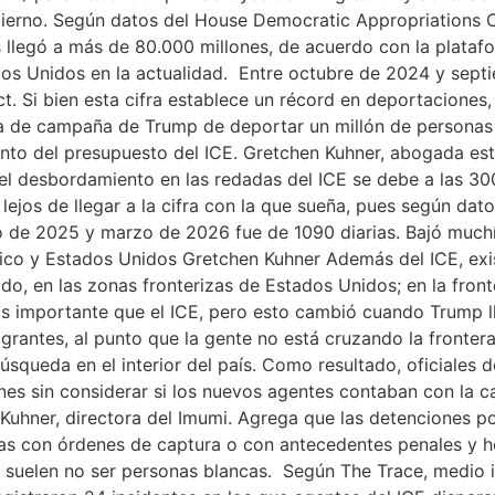
bierno. Según datos del House Democratic Appropriations 
 llegó a más de 80.000 millones, de acuerdo con la platafo
dos Unidos en la actualidad. Entre octubre de 2024 y se
ct. Si bien esta cifra establece un récord en deportacion
a de campaña de Trump de deportar un millón de personas
nto del presupuesto del ICE. Gretchen Kuhner, abogada esta
 el desbordamiento en las redadas del ICE se debe a las 3
 lejos de llegar a la cifra con la que sueña, pues según dat
de 2025 y marzo de 2026 fue de 1090 diarias. Bajó muchísi
xico y Estados Unidos Gretchen Kuhner Además del ICE, exi
odo, en las zonas fronterizas de Estados Unidos; en la fron
más importante que el ICE, pero esto cambió cuando Trump 
igrantes, al punto que la gente no está cruzando la fronte
 búsqueda en el interior del país. Como resultado, oficiale
es sin considerar si los nuevos agentes contaban con la ca
Kuhner, directora del Imumi. Agrega que las detenciones por
as con órdenes de captura o con antecedentes penales y ho
s” suelen no ser personas blancas. Según The Trace, medio