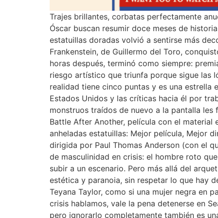
Trajes brillantes, corbatas perfectamente an
Óscar buscan resumir doce meses de historias
estatuillas doradas volvió a sentirse más d
Frankenstein, de Guillermo del Toro, conquist
horas después, terminó como siempre: premian
riesgo artístico que triunfa porque sigue la
realidad tiene cinco puntas y es una estrella
Estados Unidos y las críticas hacia él por tr
monstruos traídos de nuevo a la pantalla les 
Battle After Another, película con el material
anheladas estatuillas: Mejor película, Mejor 
dirigida por Paul Thomas Anderson (con el qu
de masculinidad en crisis: el hombre roto que
subir a un escenario. Pero más allá del arquet
estética y paranoia, sin respetar lo que hay 
Teyana Taylor, como si una mujer negra en pant
crisis hablamos, vale la pena detenerse en Se
pero ignorarlo completamente también es una 