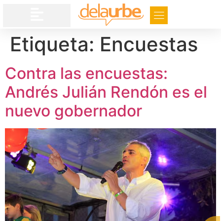
Etiqueta:
Encuestas
Contra las encuestas:
Andrés Julián Rendón es el
nuevo gobernador