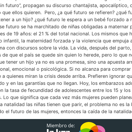
 sin futuro”, propagan su discurso chantajista, apocalíptico
 que ellos quieren. Pero, ¿a qué futuro se refieren? ¿qué 
tener a un hijo? ¿qué futuro le espera a un bebé forzado a 
ese futuro se ha marchitado de niñas obligadas a maternar
s de 19 años: el 21 % del total nacional. Los mismos que h
 infantil, la maternidad forzada y la violencia que empuja 
rna con discursos sobre la vida. La vida, después del parto,
s de que el país se quede sin quien lo herede, pero lo que 
ue tener un hijo ya no es una promesa, sino una apuesta ar
sional, emocional o psicológica. Si no alcanza para compra
a quienes miran la crisis desde arriba. Prefieren ignorar q
ado y en las garantías que no llegan. Hoy, los embarazos ad
en la tasa de fecundidad de adolescentes entre los 15 y los
s. Lo que significa que cada vez más mujeres pueden plane
la natalidad las niñas tienen que parir, el problema no es la 
o el futuro de las mujeres, entonces la caída de la natalida
Miembro de: