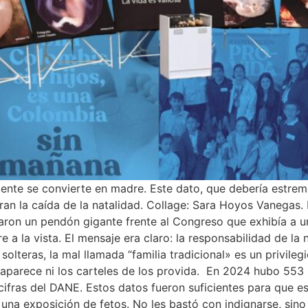
ente se convierte en madre. Este dato, que debería estre
loran la caída de la natalidad. Collage: Sara Hoyos Vanega
garon un pendón gigante frente al Congreso que exhibía a u
 a la vista. El mensaje era claro: la responsabilidad de la 
teras, la mal llamada “familia tradicional» es un privilegio
no aparece ni los carteles de los provida. En 2024 hubo 5
fras del DANE. Estos datos fueron suficientes para que es
 una exposición de fetos. No les bastó con indignarse, sino