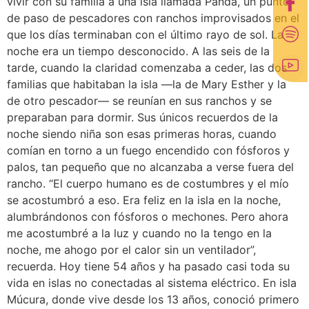
vivir con su familia a una isla llamada Panda, un punto
de paso de pescadores con ranchos improvisados en el
que los días terminaban con el último rayo de sol. La
noche era un tiempo desconocido. A las seis de la
tarde, cuando la claridad comenzaba a ceder, las dos
familias que habitaban la isla —la de Mary Esther y la
de otro pescador— se reunían en sus ranchos y se
preparaban para dormir. Sus únicos recuerdos de la
noche siendo niña son esas primeras horas, cuando
comían en torno a un fuego encendido con fósforos y
palos, tan pequeño que no alcanzaba a verse fuera del
rancho. “El cuerpo humano es de costumbres y el mío
se acostumbró a eso. Era feliz en la isla en la noche,
alumbrándonos con fósforos o mechones. Pero ahora
me acostumbré a la luz y cuando no la tengo en la
noche, me ahogo por el calor sin un ventilador”,
recuerda. Hoy tiene 54 años y ha pasado casi toda su
vida en islas no conectadas al sistema eléctrico. En isla
Múcura, donde vive desde los 13 años, conoció primero