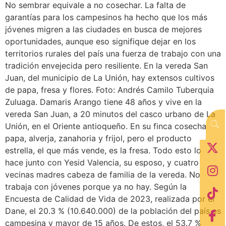
No sembrar equivale a no cosechar. La falta de
garantías para los campesinos ha hecho que los más
jóvenes migren a las ciudades en busca de mejores
oportunidades, aunque eso signifique dejar en los
territorios rurales del país una fuerza de trabajo con una
tradición envejecida pero resiliente. En la vereda San
Juan, del municipio de La Unión, hay extensos cultivos
de papa, fresa y flores. Foto: Andrés Camilo Tuberquia
Zuluaga. Damaris Arango tiene 48 años y vive en la
vereda San Juan, a 20 minutos del casco urbano de La
Unión, en el Oriente antioqueño. En su finca cosecha
papa, alverja, zanahoria y frijol, pero el producto
estrella, el que más vende, es la fresa. Todo esto lo
hace junto con Yesid Valencia, su esposo, y cuatro
vecinas madres cabeza de familia de la vereda. No
trabaja con jóvenes porque ya no hay. Según la
Encuesta de Calidad de Vida de 2023, realizada por el
Dane, el 20.3 % (10.640.000) de la población del país es
campesina y mayor de 15 años. De estos, el 53.7 %