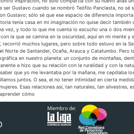
ncontró inspiración, no sólo compartía con su nuevo alias u
de ser Gustavo cuando se nombró Teófilo Panclasta, no sé s
on Gustavo; sólo sé que ese espacio de diferencia importa s
storia tenía casa en mi imaginación no quise decir también 
una vez, y todo lo que me cuenta lo escucho una o dos mien
con la que se camina en la oscuridad, aquí en mi mente y e
, recorrió muchos lugares, pero sobre todo estuvo en la S
el Norte de Santander, Ocaña, Arauca y Catatumbo. Pero la 
ográfica en nuestro planeta: un conjunto de montañas, den
nente e hizo que su relación con la ruralidad y con la nat
saber que yo me levantaba por la mañana, me cepillaba los
lamos juntos. O sea, el no tener intimidad en cierta medi
ujeres. Esas relaciones así, tan naturales, tan silvestres, e
e aprender cómo
Miembro de: