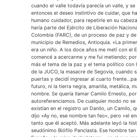
cuando el valle todavía parecía un valle, y se
entonces el deseo instintivo de cuidar, que
humano cuidador, para repetirle en su cabeza
haría parte del Ejército de Liberación Naci
Colombia (FARC), de un proceso de paz y de u
municipio de Remedios, Antioquia. «La primera
era un niño. A los doce años me metí con el
comencé a acercarme y me fui metiendo; por
más el tema de la paz y el tema político con
de la JUCO, la masacre de Segovia, cuando se 
puertas y decidí ingresar al cuarto frente…p
futuro, ni la tierra negra, amarilla, metálic
nombre. Se quería llamar Camilo Ernesto, por
autoreferenciamos. De cualquier modo no se ll
existían en el registro un Danilo, un Camilo, 
dijo «Ay no, ese nombre tan feo», pero «el en
tanto que él aceptó. Más adelante leyó la hi
seudónimo Biófilo Panclasta. Ese hombre tan «