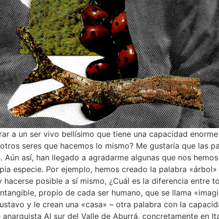
r a un ser vivo bellísimo que tiene una capacidad enorme d
s otros seres que hacemos lo mismo? Me gustaría que las pa
. Aún así, han llegado a agradarme algunas que nos hemos 
ia especie. Por ejemplo, hemos creado la palabra «árbol» 
 hacerse posible a sí mismo, ¿Cuál es la diferencia entre
ntangible, propio de cada ser humano, que se llama «imagi
ustavo y le crean una «casa» – otra palabra con la capaci
 anarquista Al sur del Valle de Aburrá, concretamente en Ita