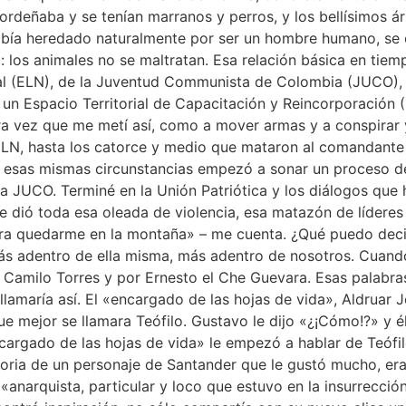
 ordeñaba y se tenían marranos y perros, y los bellísimos ár
 había heredado naturalmente por ser un hombre humano, se
: los animales no se maltratan. Esa relación básica en tiem
onal (ELN), de la Juventud Communista de Colombia (JUCO),
n Espacio Territorial de Capacitación y Reincorporación (E
 vez que me metí así, como a mover armas y a conspirar y a 
 ELN, hasta los catorce y medio que mataron al comandante
 esas mismas circunstancias empezó a sonar un proceso 
 la JUCO. Terminé en la Unión Patriótica y los diálogos qu
dió toda esa oleada de violencia, esa matazón de líderes so
ara quedarme en la montaña» – me cuenta. ¿Qué puedo decir
a, más adentro de ella misma, más adentro de nosotros. Cuan
 Camilo Torres y por Ernesto el Che Guevara. Esas palabra
amaría así. El «encargado de las hojas de vida», Aldruar J
que mejor se llamara Teófilo. Gustavo le dijo «¿¡Cómo!?» y é
cargado de las hojas de vida» le empezó a hablar de Teófilo 
storia de un personaje de Santander que le gustó mucho, er
anarquista, particular y loco que estuvo en la insurrección