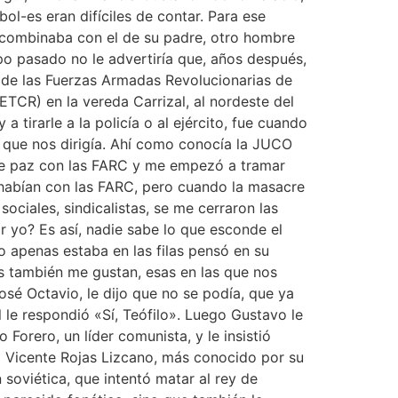
bol-es eran difíciles de contar. Para ese
 combinaba con el de su padre, otro hombre
po pasado no le advertiría que, años después,
 de las Fuerzas Armadas Revolucionarias de
TCR) en la vereda Carrizal, al nordeste del
tirarle a la policía o al ejército, fue cuando
 que nos dirigía. Ahí como conocía la JUCO
de paz con las FARC y me empezó a tramar
e habían con las FARC, pero cuando la masacre
ciales, sindicalistas, se me cerraron las
 yo? Es así, nadie sabe lo que esconde el
do apenas estaba en las filas pensó en su
s también me gustan, esas en las que nos
osé Octavio, le dijo que no se podía, que ya
l le respondió «Sí, Teófilo». Luego Gustavo le
Forero, un líder comunista, y le insistió
a Vicente Rojas Lizcano, más conocido por su
 soviética, que intentó matar al rey de