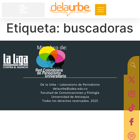
Etiqueta:
buscadoras
Miembro de:
De la Urbe – Laboratorio de Periodismo
delaurbe@udea.edu.co
Facultad de Comunicaciones y Filología
Universidad de Antioquia
Todos los derechos reservados. 2025