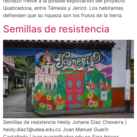
rechazo frente a la posible explotación del proyecto
Quebradona, entre Támesis y Jericó. Los habitantes
defienden que su riqueza son los frutos de la tierra.
Semillas de resistencia
Semillas de resistencia Heidy Johana Díaz Chaverra |
heidy.diaz1@udea.edu.co Joan Manuel Guarín
Castañeda | joan.guarin@udea.edu.co Sara Hoyos