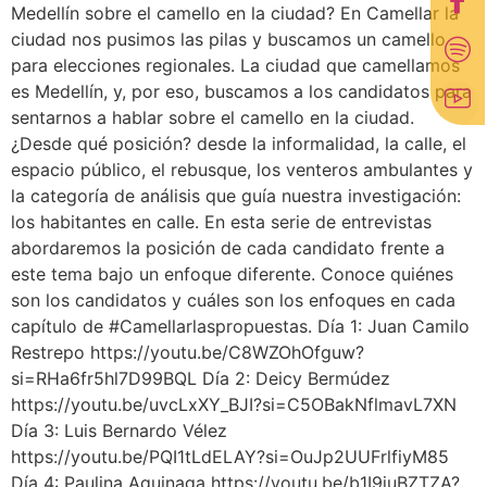
Medellín sobre el camello en la ciudad? En Camellar la
ciudad nos pusimos las pilas y buscamos un camello
para elecciones regionales. La ciudad que camellamos
es Medellín, y, por eso, buscamos a los candidatos para
sentarnos a hablar sobre el camello en la ciudad.
¿Desde qué posición? desde la informalidad, la calle, el
espacio público, el rebusque, los venteros ambulantes y
la categoría de análisis que guía nuestra investigación:
los habitantes en calle. En esta serie de entrevistas
abordaremos la posición de cada candidato frente a
este tema bajo un enfoque diferente. Conoce quiénes
son los candidatos y cuáles son los enfoques en cada
capítulo de #Camellarlaspropuestas. Día 1: Juan Camilo
Restrepo https://youtu.be/C8WZOhOfguw?
si=RHa6fr5hl7D99BQL Día 2: Deicy Bermúdez
https://youtu.be/uvcLxXY_BJI?si=C5OBakNflmavL7XN
Día 3: Luis Bernardo Vélez
https://youtu.be/PQI1tLdELAY?si=OuJp2UUFrlfiyM85
Día 4: Paulina Aguinaga https://youtu.be/b1I9juBZTZA?