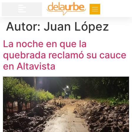
Autor:
Juan López
La noche en que la
quebrada reclamó su cauce
en Altavista