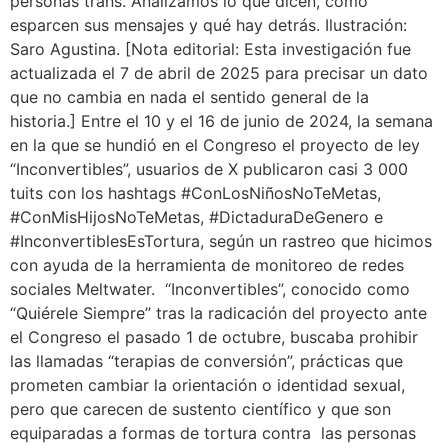
personas trans. Analizamos lo que dicen, cómo
esparcen sus mensajes y qué hay detrás. Ilustración:
Saro Agustina. [Nota editorial: Esta investigación fue
actualizada el 7 de abril de 2025 para precisar un dato
que no cambia en nada el sentido general de la
historia.] Entre el 10 y el 16 de junio de 2024, la semana
en la que se hundió en el Congreso el proyecto de ley
“Inconvertibles”, usuarios de X publicaron casi 3 000
tuits con los hashtags #ConLosNiñosNoTeMetas,
#ConMisHijosNoTeMetas, #DictaduraDeGenero e
#InconvertiblesEsTortura, según un rastreo que hicimos
con ayuda de la herramienta de monitoreo de redes
sociales Meltwater. “Inconvertibles”, conocido como
“Quiérele Siempre” tras la radicación del proyecto ante
el Congreso el pasado 1 de octubre, buscaba prohibir
las llamadas “terapias de conversión”, prácticas que
prometen cambiar la orientación o identidad sexual,
pero que carecen de sustento científico y que son
equiparadas a formas de tortura contra las personas